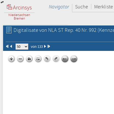
Navigator
Suche
Merkliste
Arcinsys
Niedersachsen
Bremen
Digitalisate von NLA ST Rep. 40 Nr. 992
(Kennze
von 133