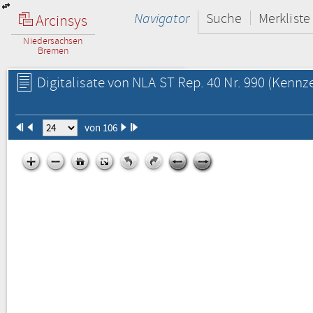
Navigator
Suche
Merkliste
Arcinsys
Niedersachsen
Bremen
Digitalisate von NLA ST Rep. 40 Nr. 990
(Kennze
von 106