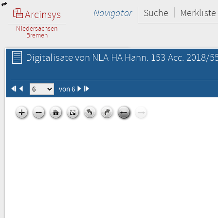
Navigator
Suche
Merkliste
Arcinsys
Niedersachsen
Bremen
Digitalisate von NLA HA Hann. 153 Acc. 2018/55
von 6