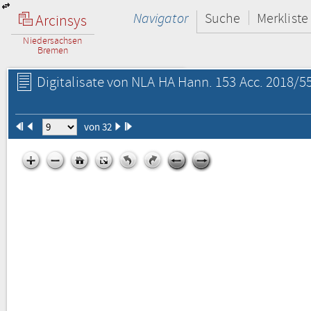
Navigator
Suche
Merkliste
Arcinsys
Niedersachsen
Bremen
Digitalisate von NLA HA Hann. 153 Acc. 2018/55
von 32