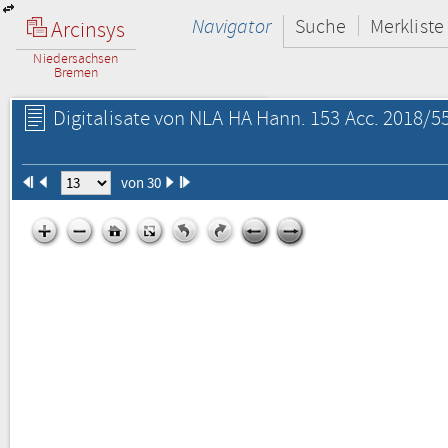
Navigator
Suche
Merkliste
Arcinsys
Niedersachsen
Bremen
Digitalisate von NLA HA Hann. 153 Acc. 2018/55
von 30