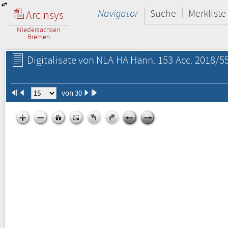
Navigator
Suche
Merkliste
Arcinsys
Niedersachsen
Bremen
Digitalisate von NLA HA Hann. 153 Acc. 2018/55
von 30