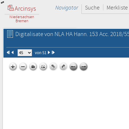
Navigator
Suche
Merkliste
Arcinsys
Niedersachsen
Bremen
Digitalisate von NLA HA Hann. 153 Acc. 2018/55
von 51