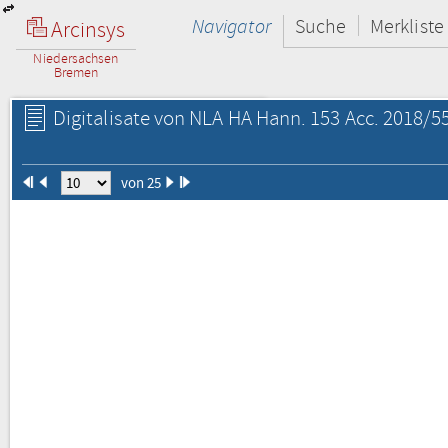
Navigator
Suche
Merkliste
Arcinsys
Niedersachsen
Bremen
Digitalisate von NLA HA Hann. 153 Acc. 2018/55
von 25