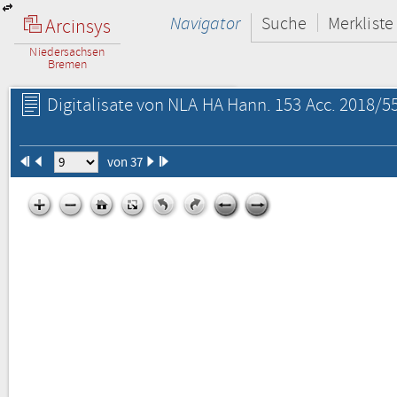
Navigator
Suche
Merkliste
Arcinsys
Niedersachsen
Bremen
Digitalisate von NLA HA Hann. 153 Acc. 2018/55
von 37