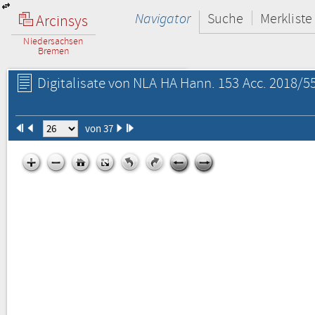
Navigator
Suche
Merkliste
Arcinsys
Niedersachsen
Bremen
Digitalisate von NLA HA Hann. 153 Acc. 2018/55
von 37