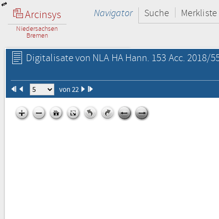
Navigator
Suche
Merkliste
Arcinsys
Niedersachsen
Bremen
Digitalisate von NLA HA Hann. 153 Acc. 2018/55
von 22