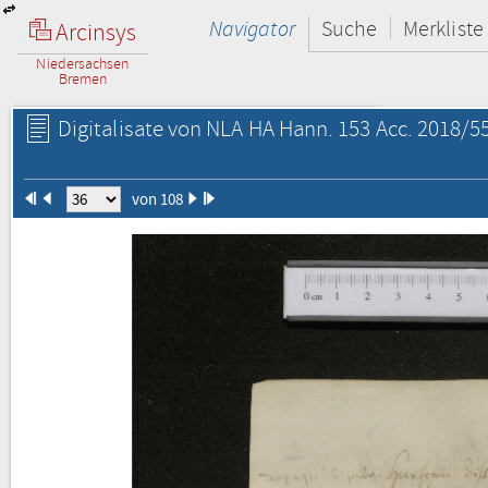
Navigator
Suche
Merkliste
Arcinsys
Niedersachsen
Bremen
Digitalisate von NLA HA Hann. 153 Acc. 2018/55
von 108