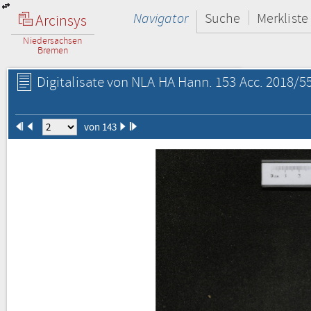
Navigator
Suche
Merkliste
Arcinsys
Niedersachsen
Bremen
Digitalisate von NLA HA Hann. 153 Acc. 2018/55
von 143