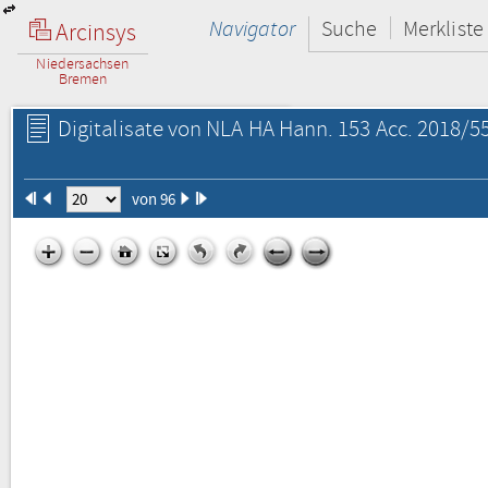
Navigator
Suche
Merkliste
Arcinsys
Niedersachsen
Bremen
Digitalisate von NLA HA Hann. 153 Acc. 2018/55
von 96