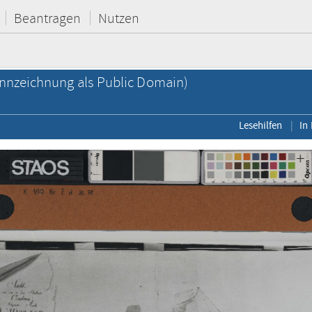
Beantragen
Nutzen
nnzeichnung als Public Domain)
Lesehilfen
In