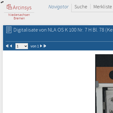
Navigator
Suche
Merkliste
Arcinsys
Niedersachsen
Bremen
Digitalisate von NLA OS K 100 Nr. 7 H Bl. 78
(Ke
von 1