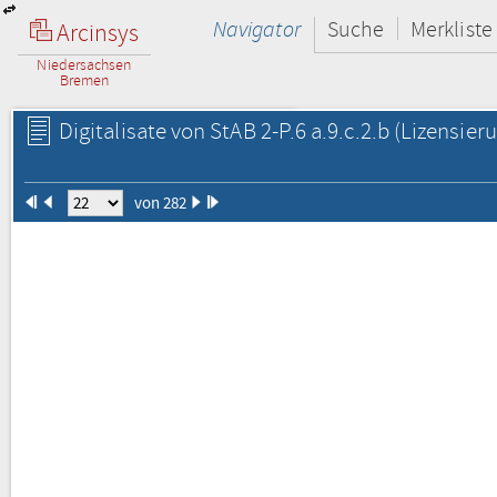
Navigator
Suche
Merkliste
Arcinsys
Niedersachsen
Bremen
Digitalisate von StAB 2-P.6 a.9.c.2.b
(Lizensieru
von 282