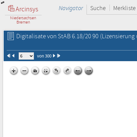
Navigator
Suche
Merkliste
Arcinsys
Niedersachsen
Bremen
Digitalisate von StAB 6.18/20 90
(Lizensierung 
von 300