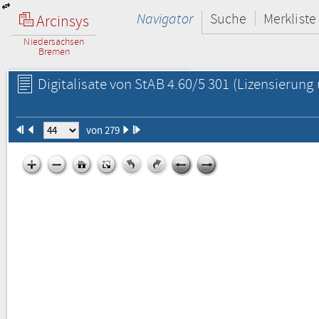
Navigator
Suche
Merkliste
Arcinsys
Niedersachsen
Bremen
Digitalisate von StAB 4.60/5 301
(Lizensierung 
von 279