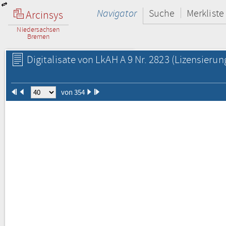
Navigator
Suche
Merkliste
Arcinsys
Niedersachsen
Bremen
Digitalisate von LkAH A 9 Nr. 2823
(Lizensierun
von 354