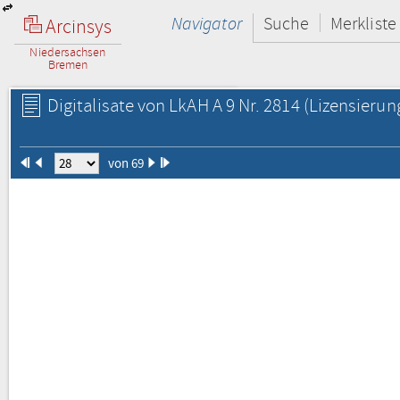
Navigator
Suche
Merkliste
Arcinsys
Niedersachsen
Bremen
Digitalisate von LkAH A 9 Nr. 2814
(Lizensierun
von 69