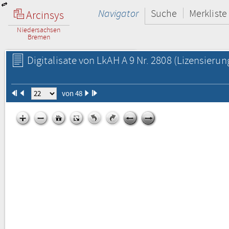
Navigator
Suche
Merkliste
Arcinsys
Niedersachsen
Bremen
Digitalisate von LkAH A 9 Nr. 2808
(Lizensierun
von 48