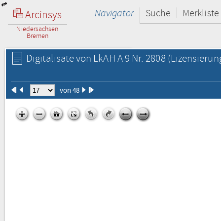
Navigator
Suche
Merkliste
Arcinsys
Niedersachsen
Bremen
Digitalisate von LkAH A 9 Nr. 2808
(Lizensierun
von 48