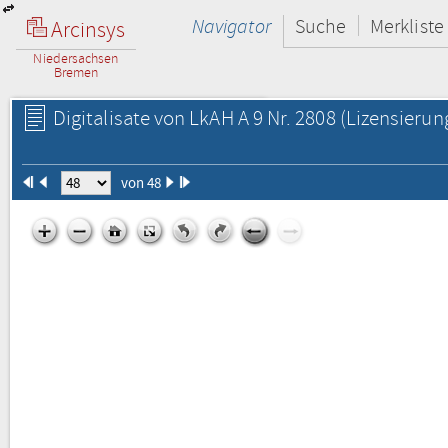
Navigator
Suche
Merkliste
Arcinsys
Niedersachsen
Bremen
Digitalisate von LkAH A 9 Nr. 2808
(Lizensierun
von 48