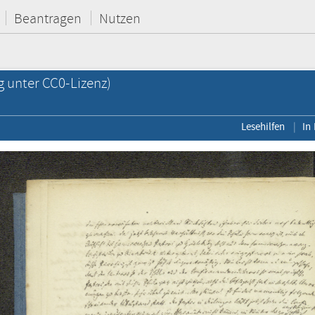
Beantragen
Nutzen
g unter CC0-Lizenz)
Lesehilfen
In