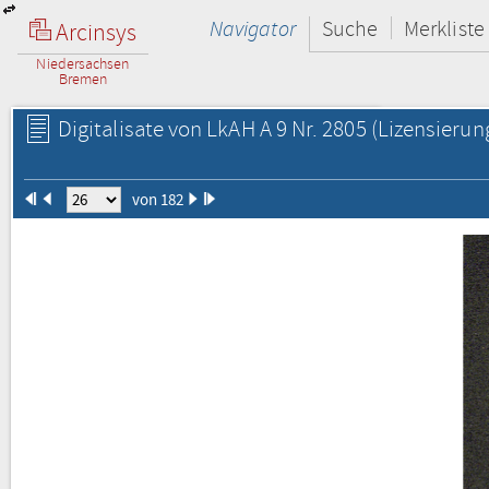
Navigator
Suche
Merkliste
Arcinsys
Niedersachsen
Bremen
Digitalisate von LkAH A 9 Nr. 2805
(Lizensierun
von 182