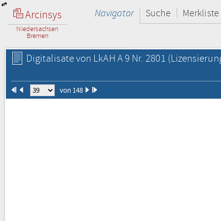
Navigator
Suche
Merkliste
Arcinsys
Niedersachsen
Bremen
Digitalisate von LkAH A 9 Nr. 2801
(Lizensierun
von 148