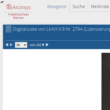
Navigator
Suche
Merkliste
Arcinsys
Niedersachsen
Bremen
Digitalisate von LkAH A 9 Nr. 2794
(Lizensierun
von 143