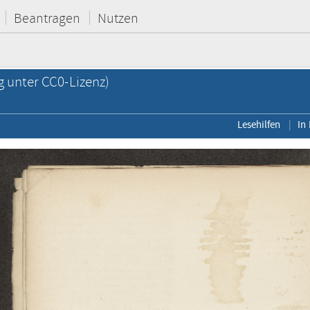
Beantragen
Nutzen
g unter CC0-Lizenz)
Lesehilfen
In