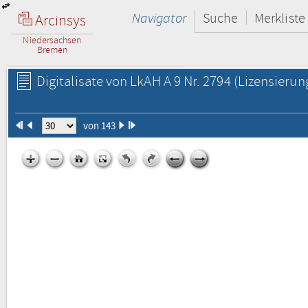
Navigator
Suche
Merkliste
Arcinsys
Niedersachsen
Bremen
Digitalisate von LkAH A 9 Nr. 2794
(Lizensierun
von 143