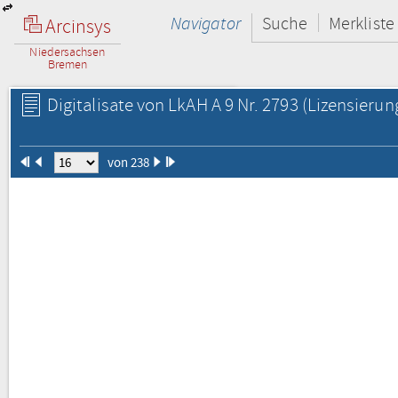
Navigator
Suche
Merkliste
Arcinsys
Niedersachsen
Bremen
Digitalisate von LkAH A 9 Nr. 2793
(Lizensierun
von 238