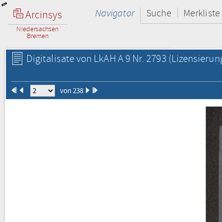
Navigator
Suche
Merkliste
Arcinsys
Niedersachsen
Bremen
Digitalisate von LkAH A 9 Nr. 2793
(Lizensierun
von 238