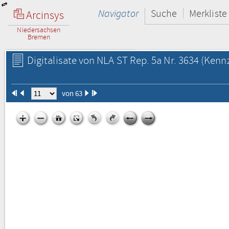
Navigator
Suche
Merkliste
Arcinsys
Niedersachsen
Bremen
Digitalisate von NLA ST Rep. 5a Nr. 3634
(Kennz
von 63