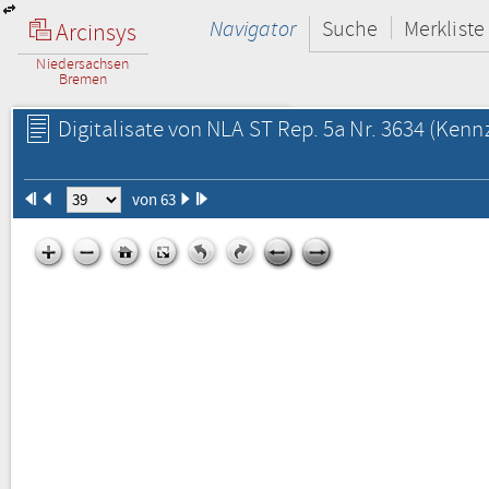
Navigator
Suche
Merkliste
Arcinsys
Niedersachsen
Bremen
Digitalisate von NLA ST Rep. 5a Nr. 3634
(Kennz
von 63