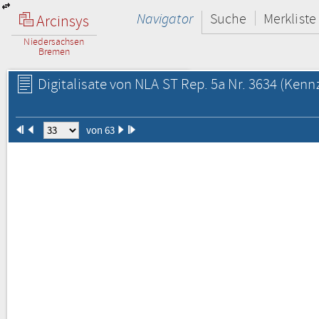
Navigator
Suche
Merkliste
Arcinsys
Niedersachsen
Bremen
Digitalisate von NLA ST Rep. 5a Nr. 3634
(Kennz
von 63