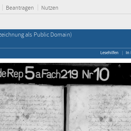
Beantragen
Nutzen
eichnung als Public Domain)
Lesehilfen
In