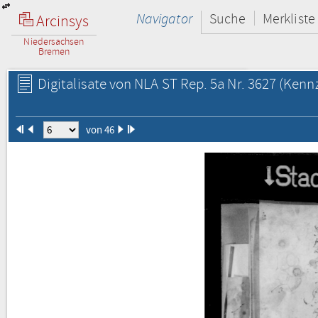
Navigator
Suche
Merkliste
Arcinsys
Niedersachsen
Bremen
Digitalisate von NLA ST Rep. 5a Nr. 3627
(Kennz
von 46