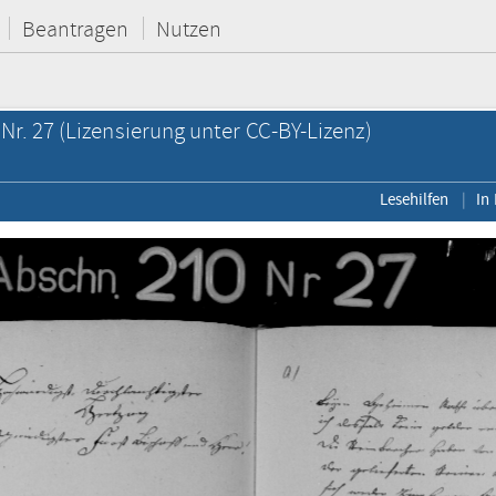
Beantragen
Nutzen
Nr. 27
(Lizensierung unter CC-BY-Lizenz)
Lesehilfen
In