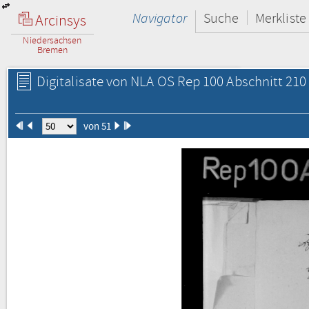
Navigator
Suche
Merkliste
Arcinsys
Niedersachsen
Bremen
Digitalisate von NLA OS Rep 100 Abschnitt 210 
von 51