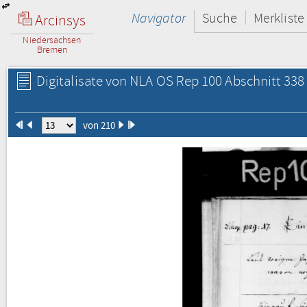
Navigator
Suche
Merkliste
Arcinsys
Niedersachsen
Bremen
Digitalisate von NLA OS Rep 100 Abschnitt 338 
von 210