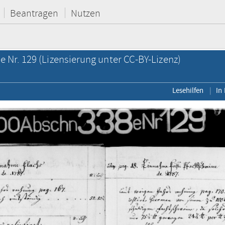
Beantragen
Nutzen
e Nr. 129
(Lizensierung unter CC-BY-Lizenz)
Lesehilfen
In