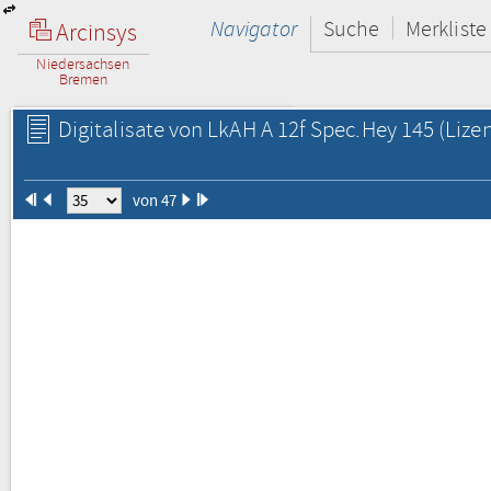
Navigator
Suche
Merkliste
Arcinsys
Niedersachsen
Bremen
Digitalisate von LkAH A 12f Spec.Hey 145
(Lize
von 47