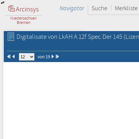
Navigator
Suche
Merkliste
Arcinsys
Niedersachsen
Bremen
Digitalisate von LkAH A 12f Spec.Der 145
(Lizen
von 19