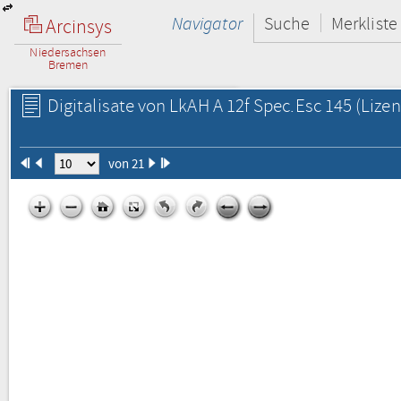
Navigator
Suche
Merkliste
Arcinsys
Niedersachsen
Bremen
Digitalisate von LkAH A 12f Spec.Esc 145
(Lizen
von 21