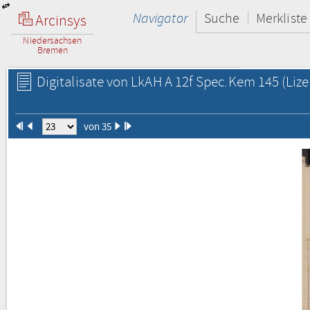
Navigator
Suche
Merkliste
Arcinsys
Niedersachsen
Bremen
Digitalisate von LkAH A 12f Spec.Kem 145
(Lize
von 35