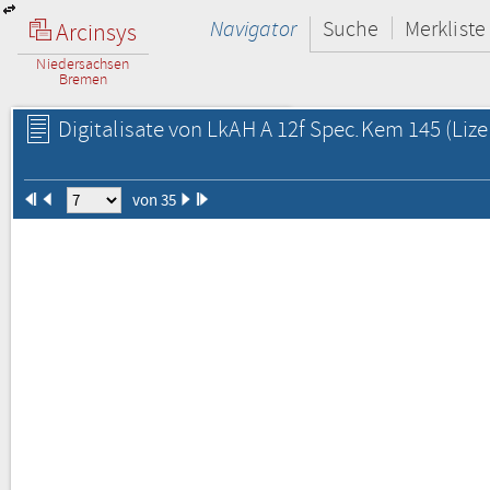
Navigator
Suche
Merkliste
Arcinsys
Niedersachsen
Bremen
Digitalisate von LkAH A 12f Spec.Kem 145
(Lize
von 35