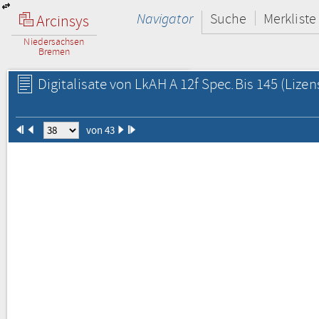
Navigator
Suche
Merkliste
Arcinsys
Niedersachsen
Bremen
Digitalisate von LkAH A 12f Spec.Bis 145
(Lizen
von 43