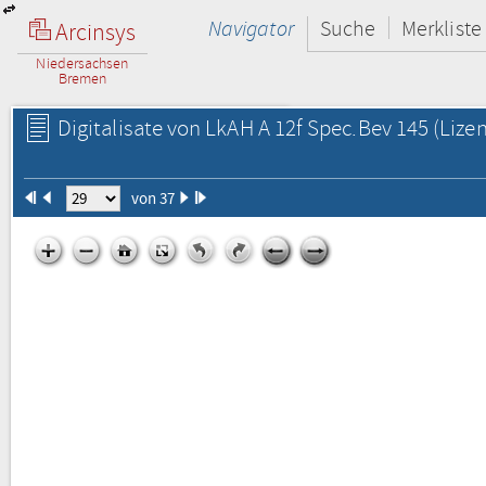
Navigator
Suche
Merkliste
Arcinsys
Niedersachsen
Bremen
Digitalisate von LkAH A 12f Spec.Bev 145
(Lizen
von 37