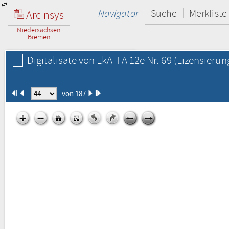
Navigator
Suche
Merkliste
Arcinsys
Niedersachsen
Bremen
Digitalisate von LkAH A 12e Nr. 69
(Lizensierun
von 187