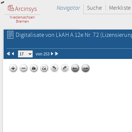
Navigator
Suche
Merkliste
Arcinsys
Niedersachsen
Bremen
Digitalisate von LkAH A 12e Nr. 72
(Lizensierun
von 253