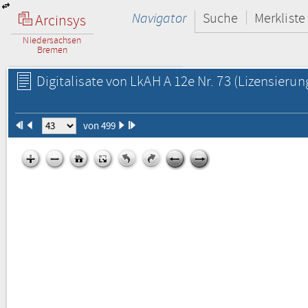
Navigator
Suche
Merkliste
Arcinsys
Niedersachsen
Bremen
Digitalisate von LkAH A 12e Nr. 73
(Lizensierun
von 499