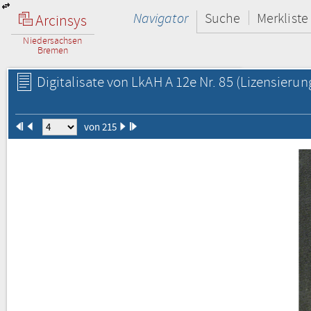
Navigator
Suche
Merkliste
Arcinsys
Niedersachsen
Bremen
Digitalisate von LkAH A 12e Nr. 85
(Lizensierun
von 215