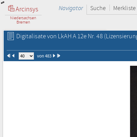
Navigator
Suche
Merkliste
Arcinsys
Niedersachsen
Bremen
Digitalisate von LkAH A 12e Nr. 48
(Lizensierun
von 483