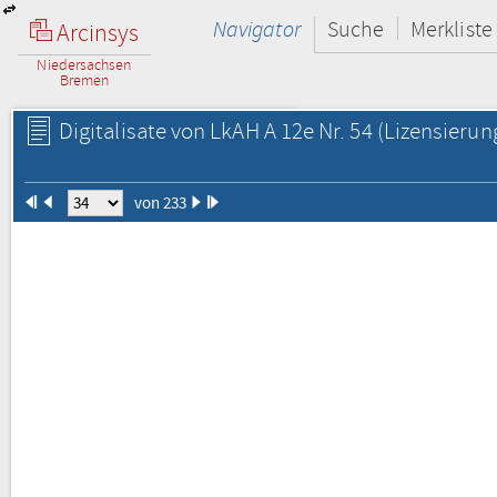
Navigator
Suche
Merkliste
Arcinsys
Niedersachsen
Bremen
Digitalisate von LkAH A 12e Nr. 54
(Lizensierun
von 233