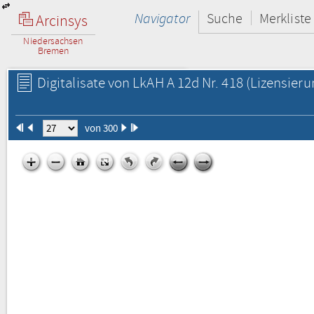
Navigator
Suche
Merkliste
Arcinsys
Niedersachsen
Bremen
Digitalisate von LkAH A 12d Nr. 418
(Lizensieru
von 300