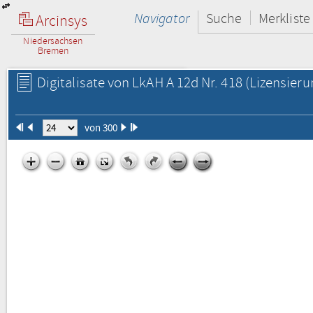
Navigator
Suche
Merkliste
Arcinsys
Niedersachsen
Bremen
Digitalisate von LkAH A 12d Nr. 418
(Lizensieru
von 300